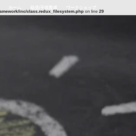
ホーム
幼児/子供育成
ワークショップ
ramework/inc/class.redux_filesystem.php
on line
29