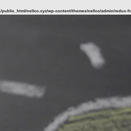
/public_html/nellco.xyz/wp-content/themes/nellco/admin/redux-f