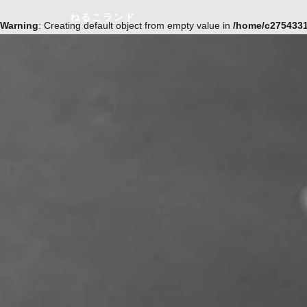
ねるこランド
Warning
: Creating default object from empty value in
/home/c2754331