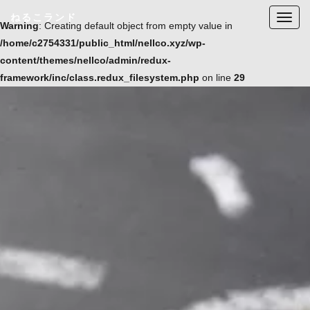
ねるこランド
T
Warning
: Creating default object from empty value in
o
/home/c2754331/public_html/nellco.xyz/wp-
g
content/themes/nellco/admin/redux-
g
framework/inc/class.redux_filesystem.php
on line
29
l
e
n
a
v
i
g
a
t
i
o
n