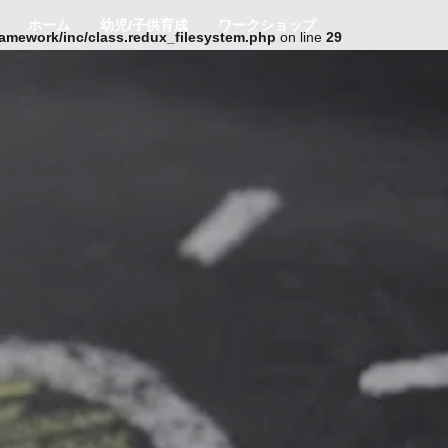
ホーム
幼児/子供育成
ワークショップ
ramework/inc/class.redux_filesystem.php
on line
29