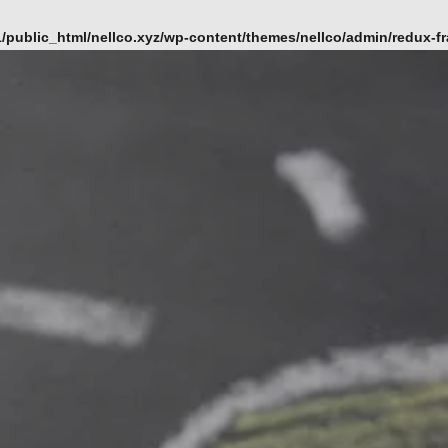
/public_html/nellco.xyz/wp-content/themes/nellco/admin/redux-f