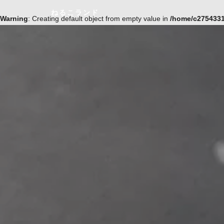
ねるこランド
Warning
: Creating default object from empty value in
/home/c2754331