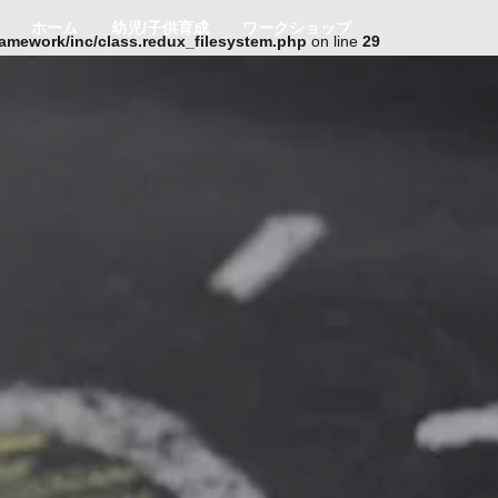
ホーム
幼児/子供育成
ワークショップ
ramework/inc/class.redux_filesystem.php
on line
29