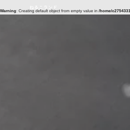
ねるこランド
Warning
: Creating default object from empty value in
/home/c2754331