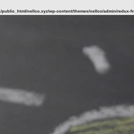
/public_html/nellco.xyz/wp-content/themes/nellco/admin/redux-f