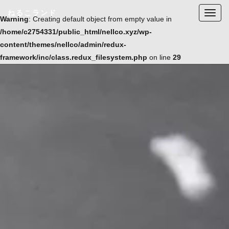
ねるこランド
T
Warning
: Creating default object from empty value in
o
/home/c2754331/public_html/nellco.xyz/wp-
g
content/themes/nellco/admin/redux-
g
framework/inc/class.redux_filesystem.php
on line
29
l
e
n
a
v
i
g
a
t
i
o
n