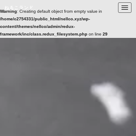
ねるこランド
T
Warning
: Creating default object from empty value in
o
/home/c2754331/public_html/nellco.xyz/wp-
g
content/themes/nellco/admin/redux-
g
framework/inc/class.redux_filesystem.php
on line
29
l
e
n
a
v
i
g
a
t
i
o
n