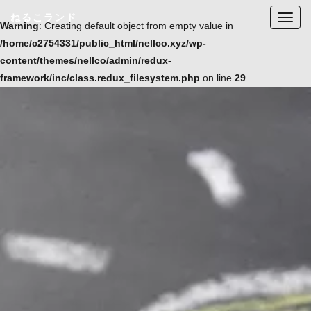
ねるこランド
T
Warning
: Creating default object from empty value in
o
/home/c2754331/public_html/nellco.xyz/wp-
g
content/themes/nellco/admin/redux-
g
framework/inc/class.redux_filesystem.php
on line
29
l
e
n
a
v
i
g
a
t
i
o
n